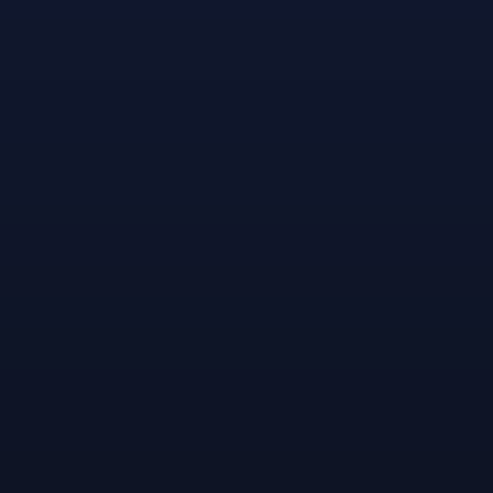
的综合型视频服务企业。
领先、世界一流的综合性视频服务企业。