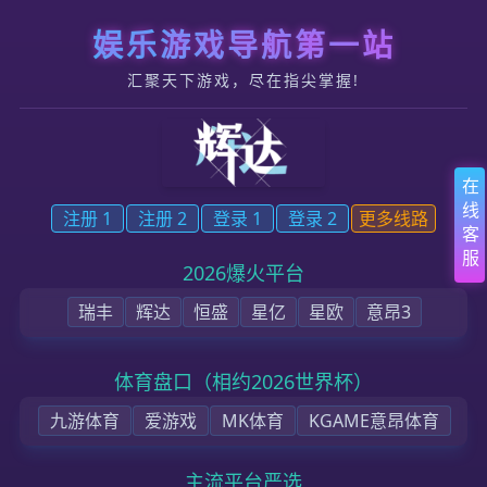
跳转到内容
天火3平台注册登录
首页
企业概况
新闻动态
技术支持
联系我们
商用用户